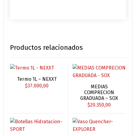
Productos relacionados
Este
Termo 1L – NEXXT
producto
Este
$
37.000,00
MEDIAS
tiene
producto
COMPRECION
múltiples
tiene
GRADUADA – SOX
$
20.350,00
variantes.
múltiples
Las
variantes.
opciones
Las
se
opciones
pueden
se