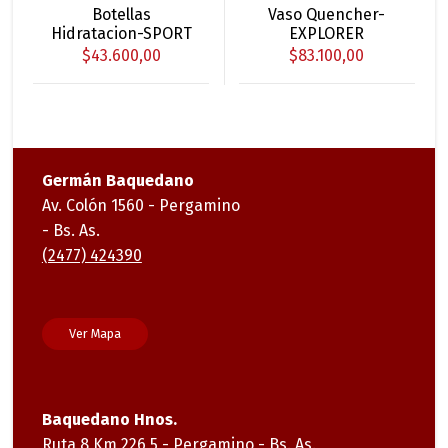
Este
Este
Botellas
Vaso Quencher-
elegir
pueden
producto
producto
Hidratacion-SPORT
EXPLORER
en
elegir
tiene
tiene
$
43.600,00
$
83.100,00
la
en
múltiples
múltiples
página
la
variantes.
variantes.
de
página
Las
Las
producto
de
opciones
opciones
producto
se
se
Germán Baquedano
pueden
pueden
Av. Colón 1560 - Pergamino
elegir
elegir
- Bs. As.
en
en
(2477) 424390
la
la
página
página
de
de
Ver Mapa
producto
producto
Baquedano Hnos.
Ruta 8 Km 226,5 - Pergamino - Bs. As.