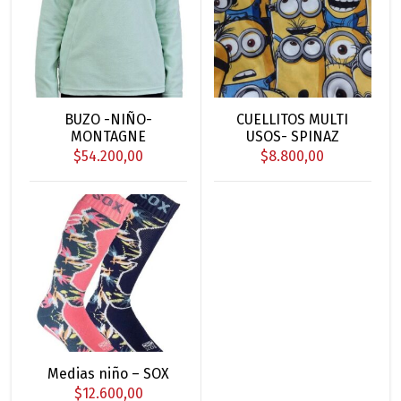
Este
Este
BUZO -NIÑO-
CUELLITOS MULTI
producto
producto
MONTAGNE
USOS- SPINAZ
tiene
tiene
$
54.200,00
$
8.800,00
múltiples
múltiples
variantes.
variantes.
Las
Las
opciones
opciones
se
se
pueden
pueden
elegir
elegir
en
en
la
la
Medias niño – SOX
página
página
$
12.600,00
de
de